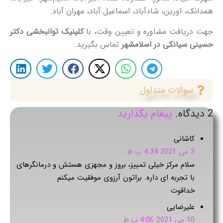
همدانک، اورین، شادآباد، اسماعیل‌ آباد، مهران‌ آباد.
جهت دریافت مشاوره و تعیین وقت، با
کلینیک توانبخشی دکتر
حسینی سیانکی در اسلامشهر
تماس بگیرید.
سوالات متداول
2
دیدگاه
.
پیغام بگذارید
کاشانی
3 می 2021 4:34 ب.ظ
سلام مرکز خیلی تمییز، بروز و مجهزی هستش و درمانگرهای
با تجربه ای داره. براتون آرزوی موفقیت میکنم
خداقوت
علیرضایی
10 می 2021 4:06 ب.ظ