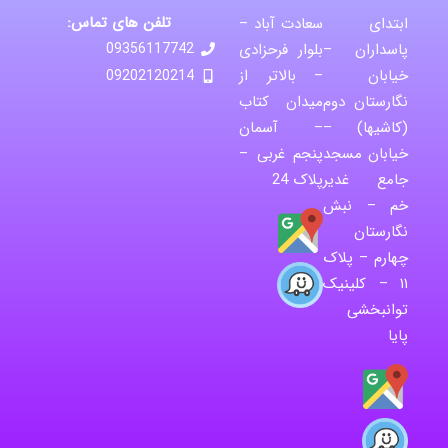
تلفن های تماس:
ابتدای
سعادت آباد –
پاسداران –
بلوار فرحزادی
09356117742
خیابان
– بالاتر از
09202120214
نگارستان دوم
میدان کتاب
(کاشیها) –
– آسمان
خیابان مسجد
پنجم غربی –
جامع غدیر
پلاک 24
خم – نبش
نگارستان
چهارم – پلاک
۱۱ – کلینیک
توانبخشی
پایا