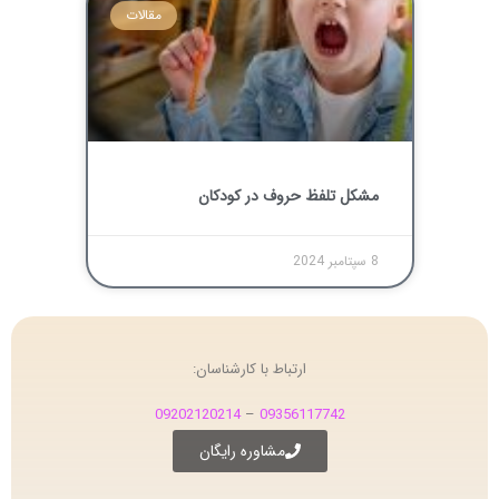
مقالات
مشکل تلفظ حروف در کودکان
8 سپتامبر 2024
ارتباط با کارشناسان:
09202120214
–
09356117742
مشاوره رایگان