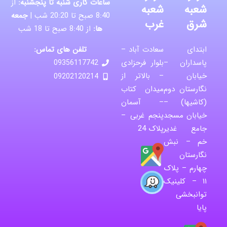
ساعات کاری شنبه تا پنجشنبه:
از
شعبه
شعبه
8:40 صبح تا 20:20 شب |
جمعه
شرق
غرب
ها:
از 8:40 صبح تا 18 شب
تلفن های تماس:
ابتدای
سعادت آباد –
پاسداران –
بلوار فرحزادی
09356117742
خیابان
– بالاتر از
09202120214
نگارستان دوم
میدان کتاب
(کاشیها) –
– آسمان
خیابان مسجد
پنجم غربی –
جامع غدیر
پلاک 24
خم – نبش
نگارستان
چهارم – پلاک
۱۱ – کلینیک
توانبخشی
پایا