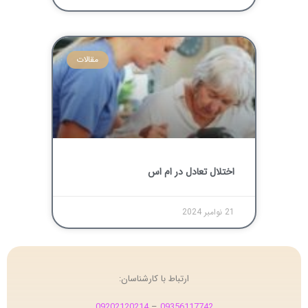
مقالات
اختلال تعادل در ام اس
21 نوامبر 2024
ارتباط با کارشناسان:
09202120214
–
09356117742