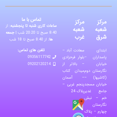
تماس با ما
مرکز
مرکز
ساعات کاری شنبه تا پنجشنبه:
از
شعبه
شعبه
8:40 صبح تا 20:20 شب |
جمعه
شرق
غرب
ها:
از 8:40 صبح تا 18 شب
تلفن های تماس:
ابتدای
سعادت آباد –
پاسداران –
بلوار فرحزادی
09356117742
خیابان
– بالاتر از
09202120214
نگارستان دوم
میدان کتاب
(کاشیها) –
– آسمان
خیابان مسجد
پنجم غربی –
جامع غدیر
پلاک 24
خم – نبش
نگارستان
چهارم – پلاک