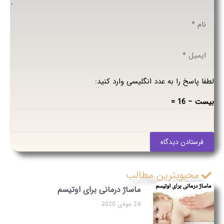
لطفا پاسخ را به عدد انگلیسی وارد کنید:
بیست − 16 =
فرستادن دیدگاه
محبوبترین مطالب
ماساژ درمانی برای اوتیسم
24 جولای 2020