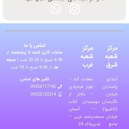
تماس با ما
مرکز
مرکز
ساعات کاری شنبه تا پنجشنبه:
از
شعبه
شعبه
8:40 صبح تا 20:20 شب |
جمعه
شرق
غرب
ها:
از 8:40 صبح تا 18 شب
تلفن های تماس:
ابتدای
سعادت آباد –
پاسداران –
بلوار فرحزادی
09356117742
خیابان
– بالاتر از
09202120214
نگارستان دوم
میدان کتاب
(کاشیها) –
– آسمان
خیابان مسجد
پنجم غربی –
جامع غدیر
پلاک 24