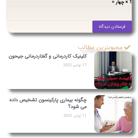
1 × چهار =
فرستادن دیدگاه
محبوبترین مطالب
کلینیک کاردرمانی و گفتاردرمانی جیحون
17 نوامبر 2022
چگونه بیماری پارکینسون تشخیص داده
می شود؟
11 ژوئن 2022