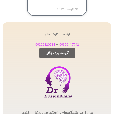
31 آگوست 2022
ارتباط با کارشناسان:
09202120214
–
09356117742
مشاوره رایگان
ما را در شبکه‌های اجتماعی دنبال کنید