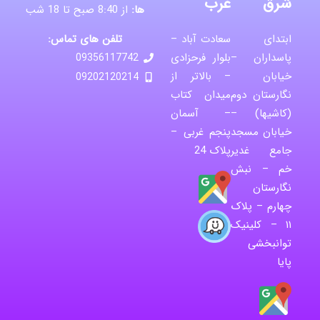
شرق
غرب
ها:
از 8:40 صبح تا 18 شب
تلفن های تماس:
ابتدای
سعادت آباد –
پاسداران –
بلوار فرحزادی
09356117742
خیابان
– بالاتر از
09202120214
نگارستان دوم
میدان کتاب
(کاشیها) –
– آسمان
خیابان مسجد
پنجم غربی –
جامع غدیر
پلاک 24
خم – نبش
نگارستان
چهارم – پلاک
۱۱ – کلینیک
توانبخشی
پایا