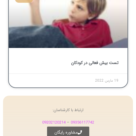
تست بیش فعالی در کودکان
19 مارس 2022
ارتباط با کارشناسان:
09202120214
–
09356117742
مشاوره رایگان