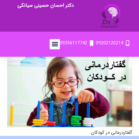
دکتر احسان حسینی سیانکی
09356117742
09202120214
گفتاردرمانی در کودکان