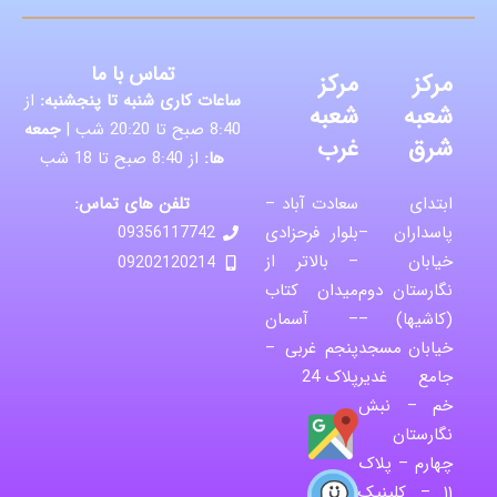
تماس با ما
مرکز
مرکز
ساعات کاری شنبه تا پنجشنبه:
از
شعبه
شعبه
8:40 صبح تا 20:20 شب |
جمعه
شرق
غرب
ها:
از 8:40 صبح تا 18 شب
تلفن های تماس:
ابتدای
سعادت آباد –
پاسداران –
بلوار فرحزادی
09356117742
خیابان
– بالاتر از
09202120214
نگارستان دوم
میدان کتاب
(کاشیها) –
– آسمان
خیابان مسجد
پنجم غربی –
جامع غدیر
پلاک 24
خم – نبش
نگارستان
چهارم – پلاک
۱۱ – کلینیک