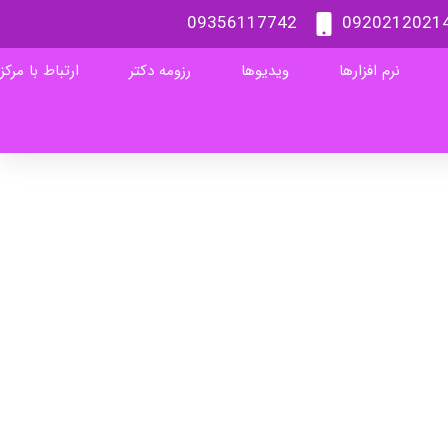
09356117742
0920212021
نرم افزارها
ویدیوها
رزومه دکتر
ارتباط با مرکز