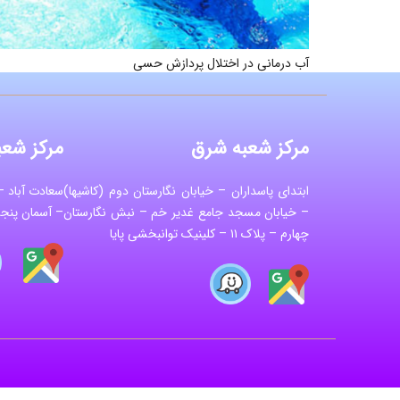
آب درمانی در اختلال پردازش حسی
مرکز شعبه شرق
مرکز شعب
ابتدای پاسداران – خیابان نگارستان دوم (کاشیها)
سعادت آباد – 
– خیابان مسجد جامع غدیر خم – نبش نگارستان
– آسمان پنجم 
چهارم – پلاک ۱۱ – کلینیک توانبخشی پایا