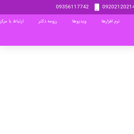
09356117742
0920212021
نرم افزارها
ویدیوها
رزومه دکتر
ارتباط با مرکز