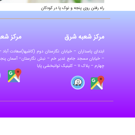
راه رفتن روی پنجه و نوک پا در کودکان
مرکز شعبه شرق
مرکز شعب
ابتدای پاسداران – خیابان نگارستان دوم (کاشیها)
سعادت آباد – 
– خیابان مسجد جامع غدیر خم – نبش نگارستان
– آسمان پنجم 
چهارم – پلاک ۱۱ – کلینیک توانبخشی پایا