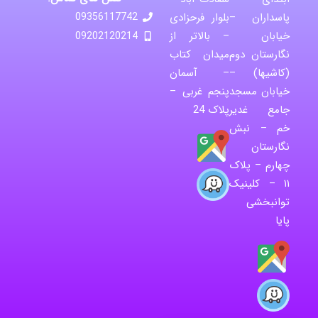
پاسداران –
بلوار فرحزادی
09356117742
خیابان
– بالاتر از
09202120214
نگارستان دوم
میدان کتاب
(کاشیها) –
– آسمان
خیابان مسجد
پنجم غربی –
جامع غدیر
پلاک 24
خم – نبش
نگارستان
چهارم – پلاک
۱۱ – کلینیک
توانبخشی
پایا