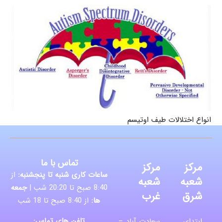
انواع اختلالات طیف اوتیسم
تماس با ما
مرکز
مرکز
ساعات کاری شنبه تا پنجشنبه:
از
شعبه
شعبه
8:40 صبح تا 20:20 شب |
جمعه
شرق
غرب
ها:
از 8:40 صبح تا 18 شب
تلفن های تماس:
ابتدای
سعادت آباد –