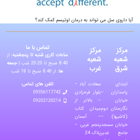
آیا داروی سل می تواند به درمان اوتیسم کمک کند؟
تماس با ما
مرکز
مرکز
ساعات کاری شنبه تا پنجشنبه:
از
شعبه
شعبه
8:40 صبح تا 20:20 شب |
جمعه
شرق
غرب
ها:
از 8:40 صبح تا 18 شب
تلفن های تماس:
ابتدای
سعادت آباد –
پاسداران –
بلوار فرحزادی
09356117742
خیابان
– بالاتر از
09202120214
نگارستان دوم
میدان کتاب
(کاشیها) –
– آسمان
خیابان مسجد
پنجم غربی –
جامع غدیر
پلاک 24