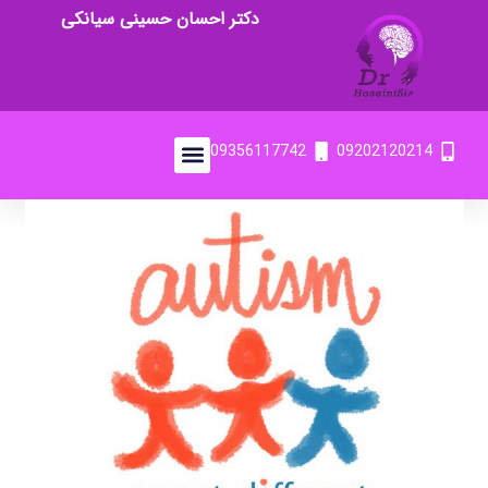
دکتر احسان حسینی سیانکی
09356117742
09202120214