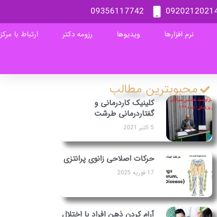
09356117742
0920212021
نرم افزارها
ویدیوها
رزومه دکتر
ارتباط با مرکز
محبوبترین مطالب
کلینیک کاردرمانی و
گفتاردرمانی طرشت
5 اکتبر 2021
حرکات اصلاحی زانوی پرانتزی
17 فوریه 2025
آرام کردن ذهن افراد با اختلال