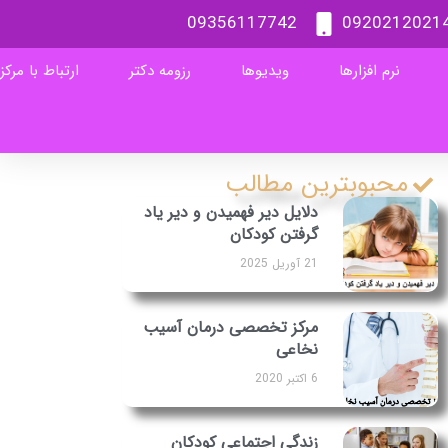
09356117742
0920212021
نرم افزارها
ویدیوها
رزومه دکتر
ارتباط با مرکز
محبوبترین مطالب
دلایل دیر فهمیدن و دیر یاد
گرفتن کودکان
21 آوریل 2025
مرکز تخصصی درمان آسیب
نخاعی
6 اکتبر 2020
زندگی اجتماعی کودکان