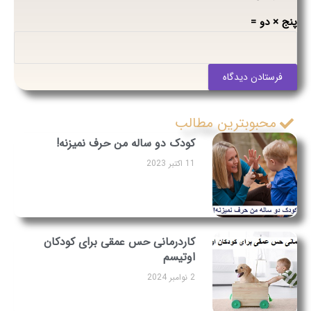
پنج × دو =
فرستادن دیدگاه
محبوبترین مطالب
کودک دو ساله من حرف نمیزنه!
11 اکتبر 2023
کاردرمانی حس عمقی برای کودکان
اوتیسم
2 نوامبر 2024