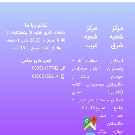
تماس با ما
مرکز
مرکز
ساعات کاری شنبه تا پنجشنبه:
از
شعبه
شعبه
8:40 صبح تا 20:20 شب |
جمعه
شرق
غرب
ها:
از 8:40 صبح تا 18 شب
تلفن های تماس:
ابتدای
سعادت آباد –
پاسداران –
بلوار فرحزادی
09356117742
خیابان
– بالاتر از
09202120214
نگارستان دوم
میدان کتاب
(کاشیها) –
– آسمان
خیابان مسجد
پنجم غربی –
جامع غدیر
پلاک 24
خم – نبش
نگارستان
چهارم – پلاک