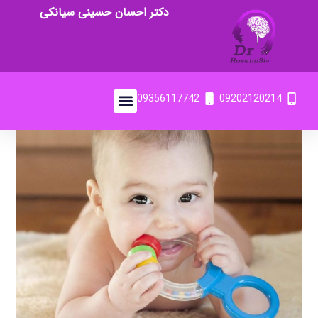
دکتر احسان حسینی سیانکی
09356117742
09202120214