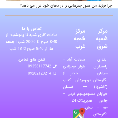
چرا فرزند من هنوز چیزهایی را در دهان خود قرار می دهد؟
تماس با ما
مرکز
مرکز
ساعات کاری شنبه تا پنجشنبه:
از
شعبه
شعبه
8:40 صبح تا 20:20 شب |
جمعه
شرق
غرب
ها:
از 8:40 صبح تا 18 شب
تلفن های تماس:
ابتدای
سعادت آباد –
پاسداران –
بلوار فرحزادی
09356117742
خیابان
– بالاتر از
09202120214
نگارستان دوم
میدان کتاب
(کاشیها) –
– آسمان
خیابان مسجد
پنجم غربی –
جامع غدیر
پلاک 24
خم – نبش
نگارستان