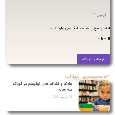
لطفا پاسخ را به عدد انگلیسی وارد کنید:
8 − 6 =
فرستادن دیدگاه
محبوبترین مطالب
علائم و نشانه های اوتیسم در کودک
سه ساله
23 نوامبر 2021