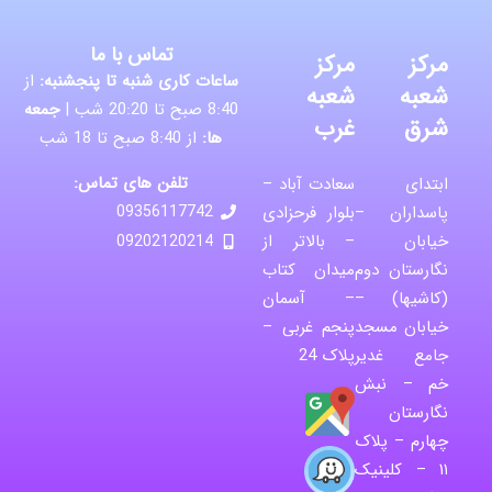
تماس با ما
مرکز
مرکز
ساعات کاری شنبه تا پنجشنبه:
از
شعبه
شعبه
8:40 صبح تا 20:20 شب |
جمعه
شرق
غرب
ها:
از 8:40 صبح تا 18 شب
تلفن های تماس:
ابتدای
سعادت آباد –
پاسداران –
بلوار فرحزادی
09356117742
خیابان
– بالاتر از
09202120214
نگارستان دوم
میدان کتاب
(کاشیها) –
– آسمان
خیابان مسجد
پنجم غربی –
جامع غدیر
پلاک 24
خم – نبش
نگارستان
چهارم – پلاک
۱۱ – کلینیک