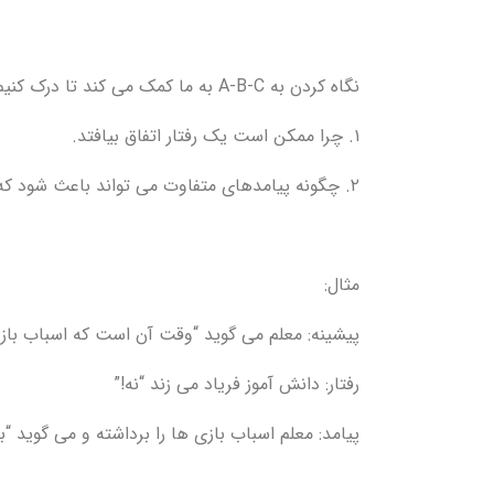
نگاه کردن به A-B-C به ما کمک می کند تا درک کنیم:
۱. چرا ممکن است یک رفتار اتفاق بیافتد.
۲. چگونه پیامدهای متفاوت می تواند باعث شود که یک رفتار دوباره رخ دهد یا رخ ندهد.
مثال:
پیشینه: معلم می گوید “وقت آن است که اسباب بازی 
رفتار: دانش آموز فریاد می زند “نه!”
پیامد: معلم اسباب بازی ها را برداشته و می گوید “ب