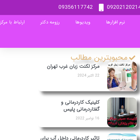
09356117742
0920212021
نرم افزارها
ویدیوها
رزومه دکتر
ارتباط با مرکز
محبوبترین مطالب
مرکز لکنت زبان غرب تهران
22 اکتبر 2024
کلینیک کاردرمانی و
گفتاردرمانی پلیس
16 نوامبر 2022
تاثیر کاردرمانی داخل آب برای