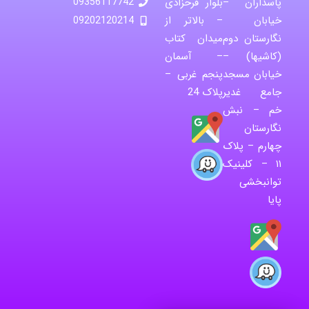
پاسداران –
بلوار فرحزادی
09356117742
خیابان
– بالاتر از
09202120214
نگارستان دوم
میدان کتاب
(کاشیها) –
– آسمان
خیابان مسجد
پنجم غربی –
جامع غدیر
پلاک 24
خم – نبش
نگارستان
چهارم – پلاک
۱۱ – کلینیک
توانبخشی
پایا