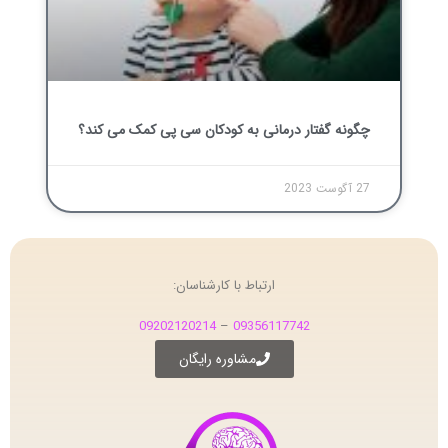
چگونه گفتار درمانی به کودکان سی پی کمک می کند؟
27 آگوست 2023
ارتباط با کارشناسان:
09202120214
–
09356117742
مشاوره رایگان