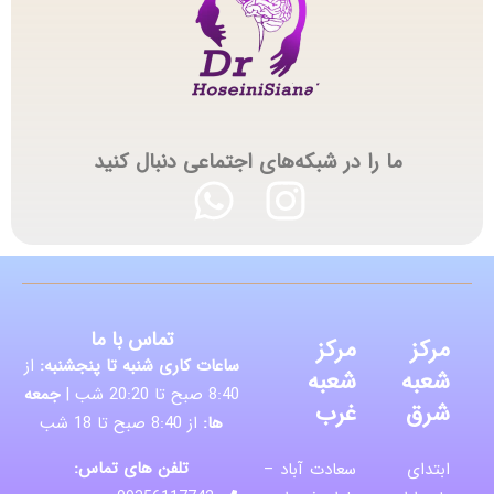
ما را در شبکه‌های اجتماعی دنبال کنید
تماس با ما
مرکز
مرکز
ساعات کاری شنبه تا پنجشنبه:
از
شعبه
شعبه
8:40 صبح تا 20:20 شب |
جمعه
شرق
غرب
ها:
از 8:40 صبح تا 18 شب
تلفن های تماس:
ابتدای
سعادت آباد –