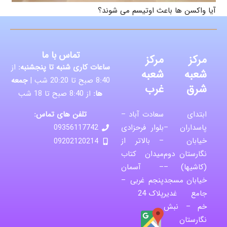
آیا واکسن ها باعث اوتیسم می شوند؟
تماس با ما
مرکز
مرکز
ساعات کاری شنبه تا پنجشنبه:
از
شعبه
شعبه
8:40 صبح تا 20:20 شب |
جمعه
شرق
غرب
ها:
از 8:40 صبح تا 18 شب
تلفن های تماس:
ابتدای
سعادت آباد –
پاسداران –
بلوار فرحزادی
09356117742
خیابان
– بالاتر از
09202120214
نگارستان دوم
میدان کتاب
(کاشیها) –
– آسمان
خیابان مسجد
پنجم غربی –
جامع غدیر
پلاک 24
خم – نبش
نگارستان