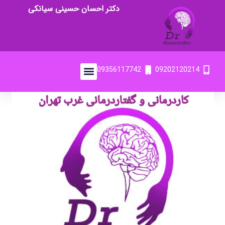
دکتر احسان حسینی سیانکی
09356117742
09202120214