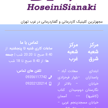
مجهزترین کلینیک کاردرمانی و گفتاردرمانی در غرب تهران
تماس با ما
مرکز
مرکز
ساعات کاری شنبه تا پنجشنبه:
از
شعبه
شعبه
8:40 صبح تا 20:20 شب |
جمعه
شرق
غرب
ها:
از 8:40 صبح تا 18 شب
تلفن های تماس:
ابتدای
سعادت آباد –
پاسداران –
بلوار فرحزادی
09356117742
خیابان
– بالاتر از
09202120214
نگارستان دوم
میدان کتاب
(کاشیها) –
– آسمان
خیابان مسجد
پنجم غربی –