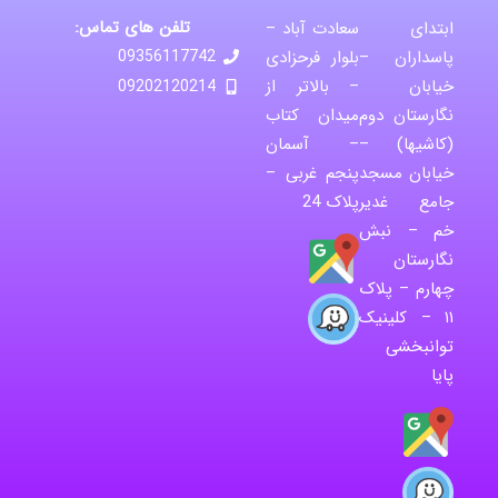
تلفن های تماس:
ابتدای
سعادت آباد –
پاسداران –
بلوار فرحزادی
09356117742
خیابان
– بالاتر از
09202120214
نگارستان دوم
میدان کتاب
(کاشیها) –
– آسمان
خیابان مسجد
پنجم غربی –
جامع غدیر
پلاک 24
خم – نبش
نگارستان
چهارم – پلاک
۱۱ – کلینیک
توانبخشی
پایا