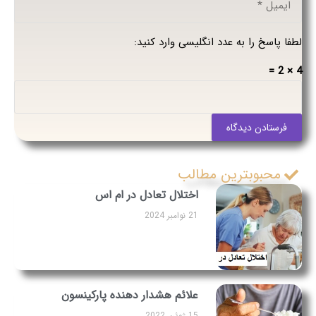
لطفا پاسخ را به عدد انگلیسی وارد کنید:
4 × 2 =
فرستادن دیدگاه
محبوبترین مطالب
اختلال تعادل در ام اس
21 نوامبر 2024
علائم هشدار دهنده پارکینسون
15 ژوئن 2022