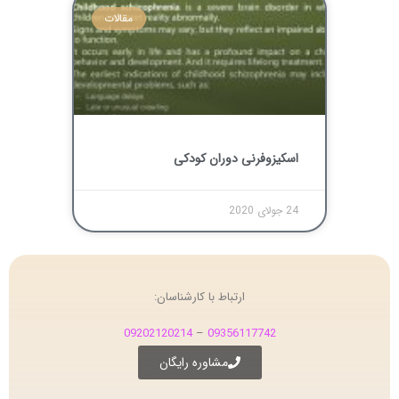
مقالات
اسکیزوفرنی دوران کودکی
24 جولای 2020
ارتباط با کارشناسان:
09202120214
–
09356117742
مشاوره رایگان