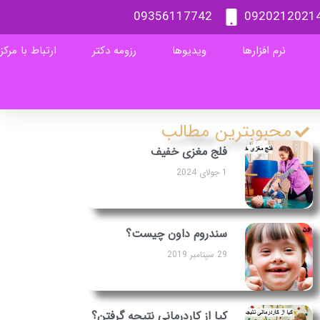
09356117742
0920212021
نرم افزارها
ویدیوها
رزومه دکتر
ارتباط با مرکز
محبوبترین مطالب
فلج مغزی خفیف
1 جولای 2024
سندروم داون چیست؟
29 سپتامبر 2019
کیا از کاردرمانی نتیجه گرفتن؟