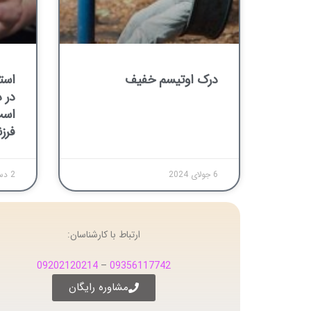
درک اوتیسم خفیف
است
در 
است
فرز
6 جولای 2024
2 دسامبر 2019
ارتباط با کارشناسان:
09202120214
–
09356117742
مشاوره رایگان