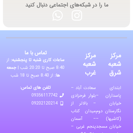
ما را در شبکه‌های اجتماعی دنبال کنید
تماس با ما
مرکز
مرکز
ساعات کاری شنبه تا پنجشنبه:
از
شعبه
شعبه
8:40 صبح تا 20:20 شب |
جمعه
شرق
غرب
ها:
از 8:40 صبح تا 18 شب
تلفن های تماس:
ابتدای
سعادت آباد –
پاسداران –
بلوار فرحزادی
09356117742
خیابان
– بالاتر از
09202120214
نگارستان دوم
میدان کتاب
(کاشیها) –
– آسمان
خیابان مسجد
پنجم غربی –