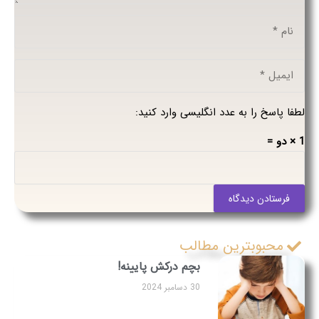
لطفا پاسخ را به عدد انگلیسی وارد کنید:
1 × دو =
فرستادن دیدگاه
محبوبترین مطالب
بچم درکش پایینه!
30 دسامبر 2024