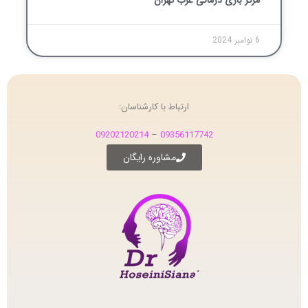
6 نوامبر 2024
ارتباط با کارشناسان:
09202120214
–
09356117742
مشاوره رایگان