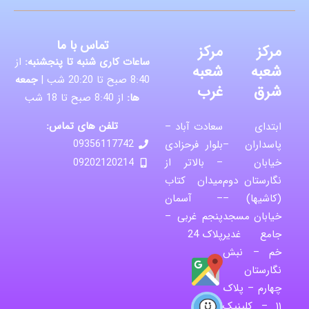
تماس با ما
مرکز
مرکز
ساعات کاری شنبه تا پنجشنبه:
از
شعبه
شعبه
8:40 صبح تا 20:20 شب |
جمعه
شرق
غرب
ها:
از 8:40 صبح تا 18 شب
تلفن های تماس:
ابتدای
سعادت آباد –
پاسداران –
بلوار فرحزادی
09356117742
خیابان
– بالاتر از
09202120214
نگارستان دوم
میدان کتاب
(کاشیها) –
– آسمان
خیابان مسجد
پنجم غربی –
جامع غدیر
پلاک 24
خم – نبش
نگارستان
چهارم – پلاک
۱۱ – کلینیک