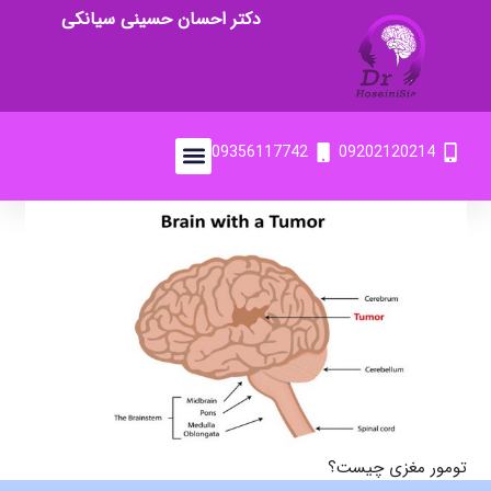
دکتر احسان حسینی سیانکی
09356117742
09202120214
تومور مغزی چیست؟