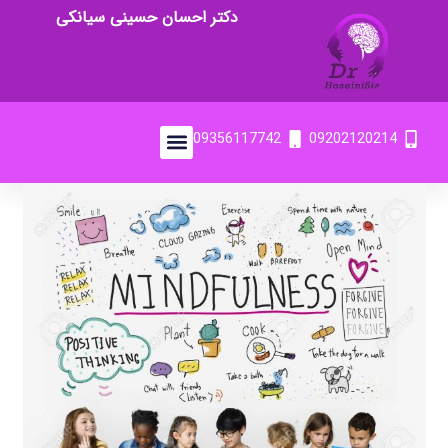
دکتر احسان حسینی سیانکی
09356117742
09202120214