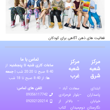
فعالیت های ذهن آگاهی برای کودکان
تماس با ما
مرکز
مرکز
ساعات کاری شنبه تا پنجشنبه:
از
شعبه
شعبه
8:40 صبح تا 20:20 شب |
جمعه
شرق
غرب
ها:
از 8:40 صبح تا 18 شب
تلفن های تماس:
ابتدای
سعادت آباد –
پاسداران –
بلوار فرحزادی
09356117742
خیابان
– بالاتر از
09202120214
نگارستان دوم
میدان کتاب