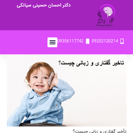
دکتر احسان حسینی سیانکی
09356117742
09202120214
تأخیر گفتاری و زبانی چیست؟