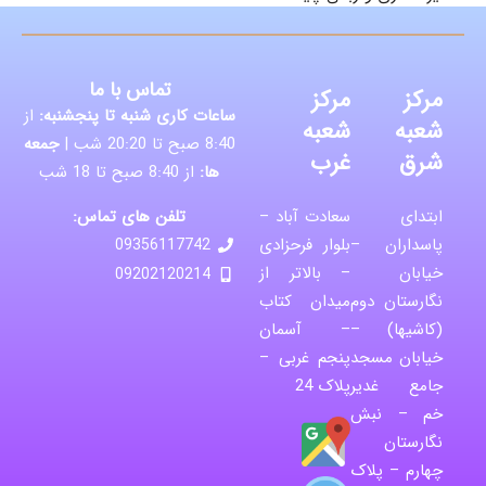
تماس با ما
مرکز
مرکز
ساعات کاری شنبه تا پنجشنبه:
از
شعبه
شعبه
8:40 صبح تا 20:20 شب |
جمعه
شرق
غرب
ها:
از 8:40 صبح تا 18 شب
تلفن های تماس:
ابتدای
سعادت آباد –
پاسداران –
بلوار فرحزادی
09356117742
خیابان
– بالاتر از
09202120214
نگارستان دوم
میدان کتاب
(کاشیها) –
– آسمان
خیابان مسجد
پنجم غربی –
جامع غدیر
پلاک 24
خم – نبش
نگارستان
چهارم – پلاک