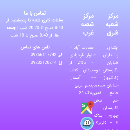
تماس با ما
مرکز
مرکز
ساعات کاری شنبه تا پنجشنبه:
از
شعبه
شعبه
8:40 صبح تا 20:20 شب |
جمعه
شرق
غرب
ها:
از 8:40 صبح تا 18 شب
تلفن های تماس:
ابتدای
سعادت آباد –
پاسداران –
بلوار فرحزادی
09356117742
خیابان
– بالاتر از
09202120214
نگارستان دوم
میدان کتاب
(کاشیها) –
– آسمان
خیابان مسجد
پنجم غربی –
جامع غدیر
پلاک 24
خم – نبش
نگارستان
چهارم – پلاک
۱۱ – کلینیک