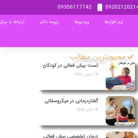
09356117742
0920212021
نرم افزارها
ویدیوها
رزومه دکتر
ارتباط با مرکز
محبوبترین مطالب
تست بیش فعالی در کودکان
19 مارس 2022
گفتاردرمانی در میکروسفالی
18 اکتبر 2022
درمان تخصصی بیش ‌فعالی