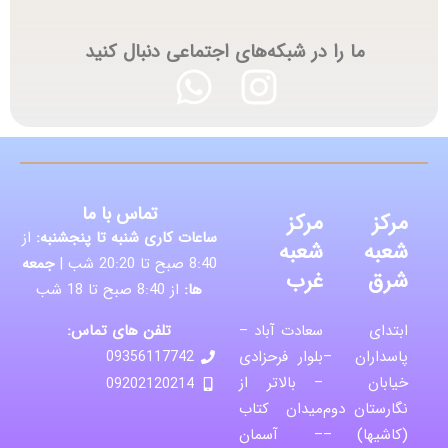
ما را در شبکه‌های اجتماعی دنبال کنید
تماس با ما
مرکز
مرکز
ساعات کاری شنبه تا پنجشنبه:
از
شعبه
شعبه
8:40 صبح تا 20:20 شب |
جمعه
شرق
غرب
ها:
از 8:40 صبح تا 18 شب
تلفن های تماس:
ابتدای
سعادت آباد –
پاسداران –
بلوار فرحزادی
09356117742
خیابان
– بالاتر از
09202120214
نگارستان دوم
میدان کتاب
(کاشیها) –
– آسمان