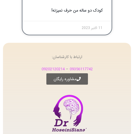
کودک دو ساله من حرف نمیزنه!
11 اکتبر 2023
ارتباط با کارشناسان:
09202120214
–
09356117742
مشاوره رایگان