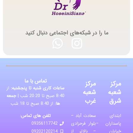
ما را در شبکه‌های اجتماعی دنبال کنید
تماس با ما
مرکز
مرکز
ساعات کاری شنبه تا پنجشنبه:
از
شعبه
شعبه
8:40 صبح تا 20:20 شب |
جمعه
شرق
غرب
ها:
از 8:40 صبح تا 18 شب
تلفن های تماس:
ابتدای
سعادت آباد –
پاسداران –
بلوار فرحزادی
09356117742
خیابان
– بالاتر از
09202120214