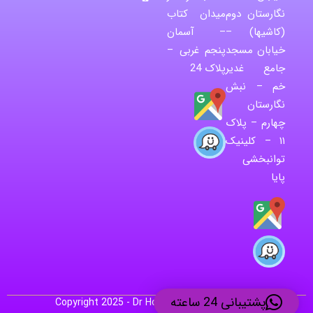
نگارستان دوم
میدان کتاب
(کاشیها) –
– آسمان
خیابان مسجد
پنجم غربی –
جامع غدیر
پلاک 24
خم – نبش
نگارستان
چهارم – پلاک
۱۱ – کلینیک
توانبخشی
پایا
پشتیبانی 24 ساعته
Copyright 2025 - Dr Hoseini Sianaki by Itdar.ir