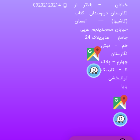
خیابان
– بالاتر از
09202120214
نگارستان دوم
میدان کتاب
(کاشیها) –
– آسمان
خیابان مسجد
پنجم غربی –
جامع غدیر
پلاک 24
خم – نبش
نگارستان
چهارم – پلاک
۱۱ – کلینیک
توانبخشی
پایا