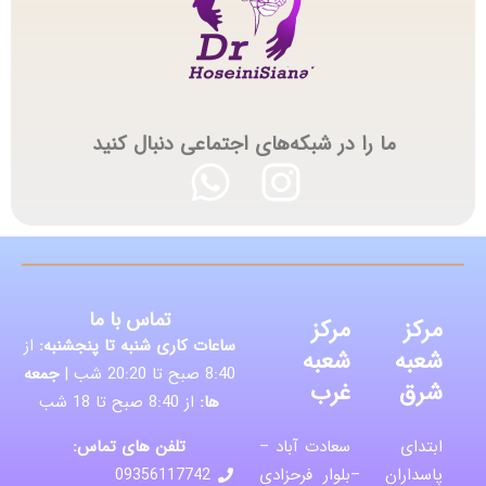
ما را در شبکه‌های اجتماعی دنبال کنید
تماس با ما
مرکز
مرکز
ساعات کاری شنبه تا پنجشنبه:
از
شعبه
شعبه
8:40 صبح تا 20:20 شب |
جمعه
شرق
غرب
ها:
از 8:40 صبح تا 18 شب
تلفن های تماس:
ابتدای
سعادت آباد –
پاسداران –
بلوار فرحزادی
09356117742