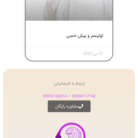
اوتیسم و بیش حسی
21 می 2022
ارتباط با کارشناسان:
09202120214
–
09356117742
مشاوره رایگان