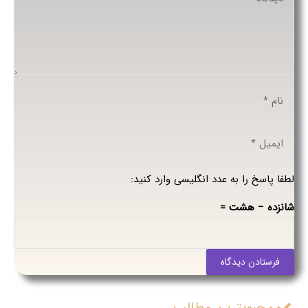
لطفا پاسخ را به عدد انگلیسی وارد کنید:
شانزده − هشت =
فرستادن دیدگاه
محبوبترین مطالب