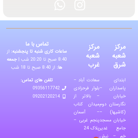
تماس با ما
مرکز
مرکز
ساعات کاری شنبه تا پنجشنبه:
از
شعبه
شعبه
8:40 صبح تا 20:20 شب |
جمعه
شرق
غرب
ها:
از 8:40 صبح تا 18 شب
تلفن های تماس:
ابتدای
سعادت آباد –
پاسداران –
بلوار فرحزادی
09356117742
خیابان
– بالاتر از
09202120214
نگارستان دوم
میدان کتاب
(کاشیها) –
– آسمان
خیابان مسجد
پنجم غربی –
جامع غدیر
پلاک 24
خم – نبش