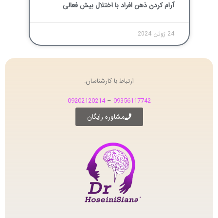
آرام کردن ذهن افراد با اختلال بیش فعالی
24 ژوئن 2024
ارتباط با کارشناسان:
09202120214
–
09356117742
مشاوره رایگان