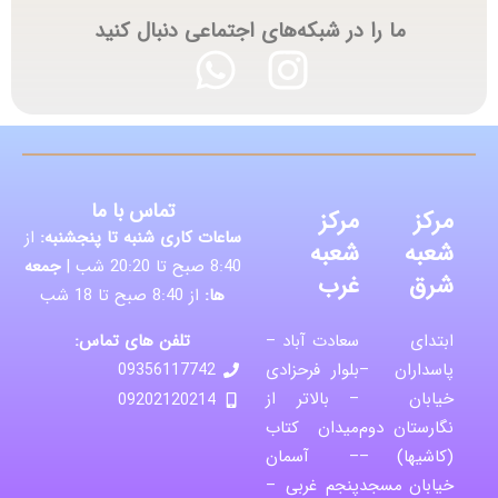
ما را در شبکه‌های اجتماعی دنبال کنید
تماس با ما
مرکز
مرکز
ساعات کاری شنبه تا پنجشنبه:
از
شعبه
شعبه
8:40 صبح تا 20:20 شب |
جمعه
شرق
غرب
ها:
از 8:40 صبح تا 18 شب
تلفن های تماس:
ابتدای
سعادت آباد –
پاسداران –
بلوار فرحزادی
09356117742
خیابان
– بالاتر از
09202120214
نگارستان دوم
میدان کتاب
(کاشیها) –
– آسمان
خیابان مسجد
پنجم غربی –