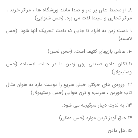
۸. از محیط های پر سر و صدا مانند ورزشگاه ها ، مراکز خرید ،
مراکز تجاری و سینما لذت می برد. (حس شنوایی)
۹.دست زدن به افراد تا جایی که باعث تحریک آنها شود. (حس
لامسه)
۱۰. عاشق بازیهای کثیف است. (حس لمس)
۱۱.تکان دادن صندلی روی زمین یا در حالت ایستاده (حس
وستیبولار)
۱۲. ورودی های حرکتی خیلی سریع را دوست دارد به عنوان مثال
تاب خوردن ، سرسره و ترن هوایی (حس وستیبولار)
۱۳. به ندرت دچار سرگیجه می شود.
۱۴.حلق آویز کردن موارد (حس عمقی)
۱۵.هل دادن