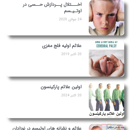
اخـــتلال پــردازش حــسی در
اوتـیـسم
24 جولای 2020
علائم اولیه فلج مغزی
20 اکتبر 2019
اولین علائم پارکینسون
20 اکتبر 2024
علائم و نشانه های اوتیسم در نوزادان