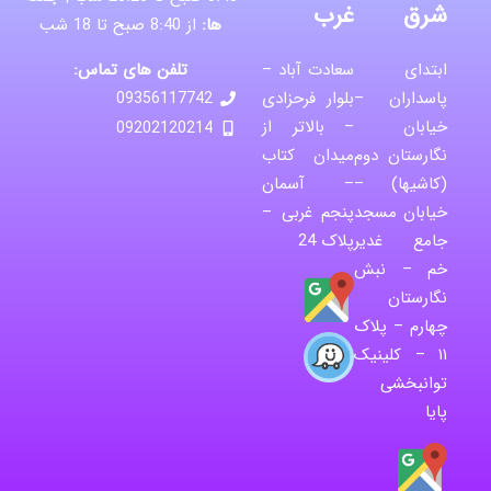
شرق
غرب
ها:
از 8:40 صبح تا 18 شب
تلفن های تماس:
ابتدای
سعادت آباد –
پاسداران –
بلوار فرحزادی
09356117742
خیابان
– بالاتر از
09202120214
نگارستان دوم
میدان کتاب
(کاشیها) –
– آسمان
خیابان مسجد
پنجم غربی –
جامع غدیر
پلاک 24
خم – نبش
نگارستان
چهارم – پلاک
۱۱ – کلینیک
توانبخشی
پایا