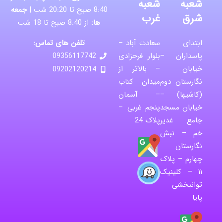
شعبه
شعبه
8:40 صبح تا 20:20 شب |
جمعه
شرق
غرب
ها:
از 8:40 صبح تا 18 شب
تلفن های تماس:
ابتدای
سعادت آباد –
پاسداران –
بلوار فرحزادی
09356117742
خیابان
– بالاتر از
09202120214
نگارستان دوم
میدان کتاب
(کاشیها) –
– آسمان
خیابان مسجد
پنجم غربی –
جامع غدیر
پلاک 24
خم – نبش
نگارستان
چهارم – پلاک
۱۱ – کلینیک
توانبخشی
پایا