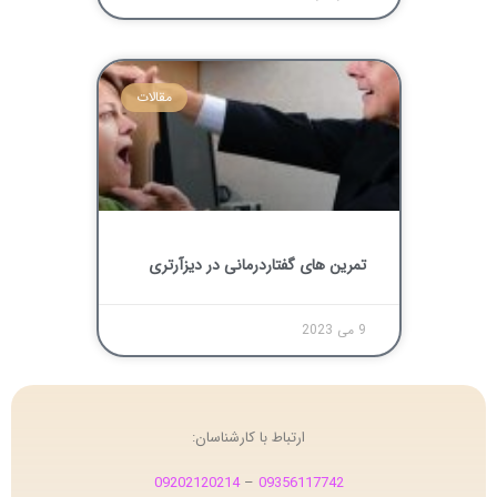
مقالات
تمرین های گفتاردرمانی در دیزآرتری
9 می 2023
ارتباط با کارشناسان:
09202120214
–
09356117742