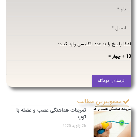
لطفا پاسخ را به عدد انگلیسی وارد کنید:
13 + چهار =
فرستادن دیدگاه
محبوبترین مطالب
تمرینات هماهنگی عصب و عضله با
توپ
26 ژانویه 2025