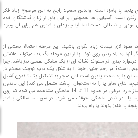
 پنجه پا بامزه است. والدین معمولا راجع به این موضوع زیاد فکر
اه رفتن است. آسیایی ها همچنین بر این باور از زبان گذشتگان خود
کی موذی و شیطان هست! اما آیا چیزهای بیشتری هم برای آن وجود
 پا راه میرود، هنوز لازم نیست زیاد نگران باشید، این مرحله احتمالا بخشی از
ر آنها به راه رفتن روی نوک پا از این مرحله بگذرند، میتواند علامتی
رموارد جدی تر میتواند نشانه ای از یک مشکل عصبی نیز باشد. چرا
 طبیعی است؟ در رحم جنین خود را به شکل یک توپ کوچک محکم در
گشتان پا به سمت پایین است این منجر به تشکیل یک تاندون آشیل
چه های ساق پا را به استخوان پاشنه متصل می کند) این تاندون
به زمان کافی برای کشیده شدن پس از تولد نوزاد نیاز دارد. برخی در حدود 11 تا 14 ماهگی مشاهده می شود که روی
ی پنجه پا در شش ماهگی متوقف می شود. در سن سه سالگی بیشتر
ه پا هنوز بدوند یا راه بروند.