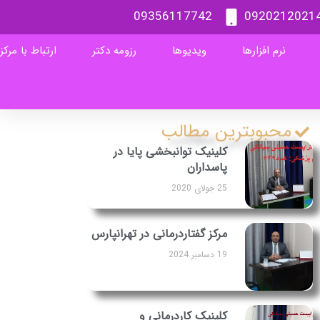
09356117742
0920212021
نرم افزارها
ویدیوها
رزومه دکتر
ارتباط با مرکز
محبوبترین مطالب
کلینیک توانبخشی پایا در
پاسداران
25 جولای 2020
مرکز گفتاردرمانی در تهرانپارس
19 دسامبر 2024
کلینیک کاردرمانی و