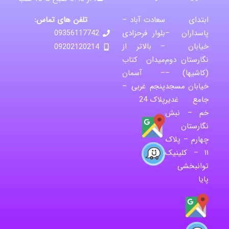
تلفن های تماس:
ابتدای
سعادت آباد –
پاسداران –
بلوار فرحزادی
09356117742
خیابان
– بالاتر از
09202120214
نگارستان دوم
میدان کتاب
(کاشیها) –
– آسمان
خیابان مسجد
پنجم غربی –
جامع غدیر
پلاک 24
خم – نبش
نگارستان
چهارم – پلاک
۱۱ – کلینیک
توانبخشی
پایا