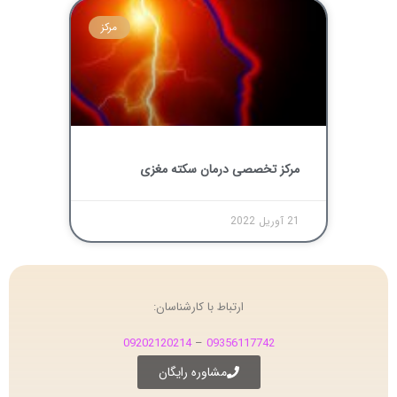
مرکز
مرکز تخصصی درمان سکته مغزی
21 آوریل 2022
ارتباط با کارشناسان:
09202120214
–
09356117742
مشاوره رایگان