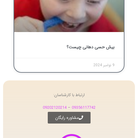
بیش ‌حسی دهانی چیست؟
9 نوامبر 2024
ارتباط با کارشناسان:
09202120214
–
09356117742
مشاوره رایگان