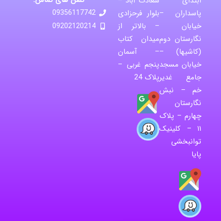
تلفن های تماس:
ابتدای
سعادت آباد –
پاسداران –
بلوار فرحزادی
09356117742
خیابان
– بالاتر از
09202120214
نگارستان دوم
میدان کتاب
(کاشیها) –
– آسمان
خیابان مسجد
پنجم غربی –
جامع غدیر
پلاک 24
خم – نبش
نگارستان
چهارم – پلاک
۱۱ – کلینیک
توانبخشی
پایا